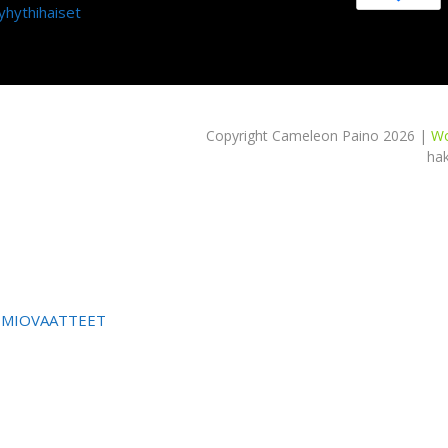
yhythihaiset
Copyright Cameleon Paino 2026 |
Wo
ha
OMIOVAATTEET