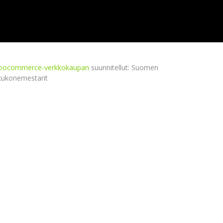
ocommerce-verkkokaupan
suunnitellut: Suomen
kukonemestarit