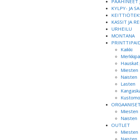
PÄÄHINEET 
KYLPY- JA 
KEITTIÖTEKS
KASSIT JA R
URHEILU
MONTANA
PRINTTIPAI
Kaikki
Merkkipä
Hauskat 
Miesten
Naisten
Lasten
Kangaska
Kustomoi
ORGAANISE
Miesten
Naisten
OUTLET
Miesten
Naisten