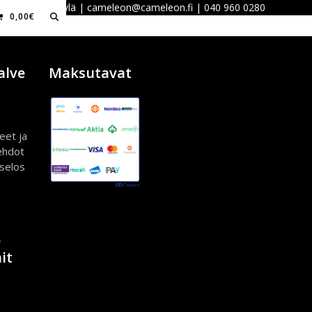
 40100 Jyväskylä | cameleon@cameleon.fi | 040 960 0280
0,00
€
alve
Maksutavat
eet ja
ehdot
iselos
ö
it