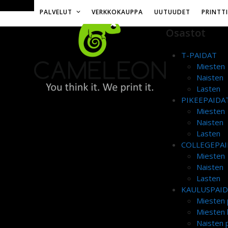
Skip
Toimitusmaksu 12€ tai ilmainen yli 50€ tilauksille
PALVELUT
VERKKOKAUPPA
UUTUUDET
PRINTT
to
content
Osastot
T-PAIDAT
Miesten
Naisten
Lasten
PIKEEPAIDA
Miesten
Naisten
Lasten
COLLEGEPAI
Miesten
Naisten
Lasten
KAULUSPAI
Miesten 
Miesten 
Naisten p