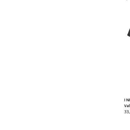
hin
oli:
9,
I N
Va
33