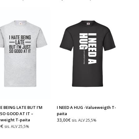
TE BEING LATE BUT I’M
I NEED A HUG -Valueweigth T-
 SO GOOD AT IT –
paita
eweight T-paita
33,00
€
sis. ALV 25,5%
0
€
sis. ALV 25,5%