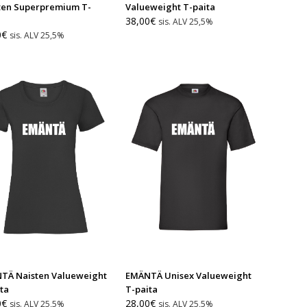
ten Superpremium T-
Valueweight T-paita
38,00
€
sis. ALV 25,5%
0
€
sis. ALV 25,5%
TÄ Naisten Valueweight
EMÄNTÄ Unisex Valueweight
ta
T-paita
0
€
28,00
€
sis. ALV 25,5%
sis. ALV 25,5%