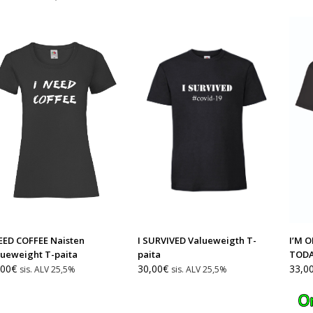
ta
hinta
on:
00€.
4,50€.
I’M 
I SURVIVED Valueweigth T-
EED COFFEE Naisten
TODA
paita
lueweight T-paita
33,0
30,00
€
,00
€
sis. ALV 25,5%
sis. ALV 25,5%