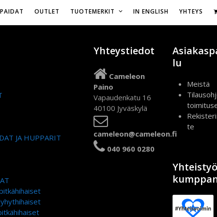
Vapaudenkatu 16,
IPAIDAT
OUTLET
TUOTEMERKIT
IN ENGLISH
YHTEYS
Yhteystiedot
Asiakasp
lu
Cameleon
Meistä
Paino
Tilausohj
T
Vapaudenkatu 16
toimitus
40100 Jyväskylä
Rekister
te
cameleon@cameleon.fi
DAT JA HUPPARIT
040 960 0280
Yhteisty
kumppan
DAT
pitkähihaiset
lyhythihaiset
itkähihaiset