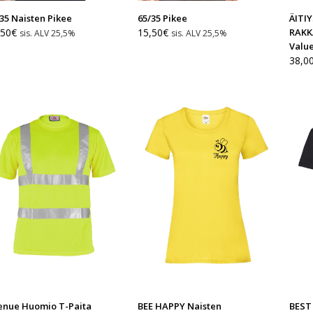
35 Naisten Pikee
65/35 Pikee
ÄITI
,50
€
15,50
€
RAKK
sis. ALV 25,5%
sis. ALV 25,5%
Valu
38,0
enue Huomio T-Paita
BEE HAPPY Naisten
BEST