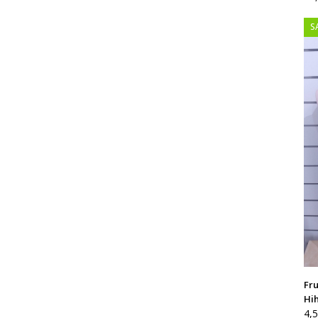
S
Fru
Hih
Al
4,