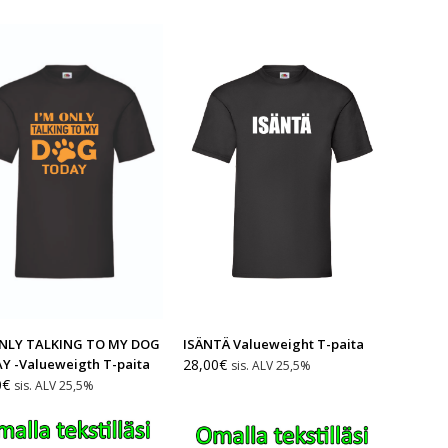
ONLY TALKING TO MY DOG
ISÄNTÄ Valueweight T-paita
Y -Valueweigth T-paita
28,00
€
sis. ALV 25,5%
0
€
sis. ALV 25,5%