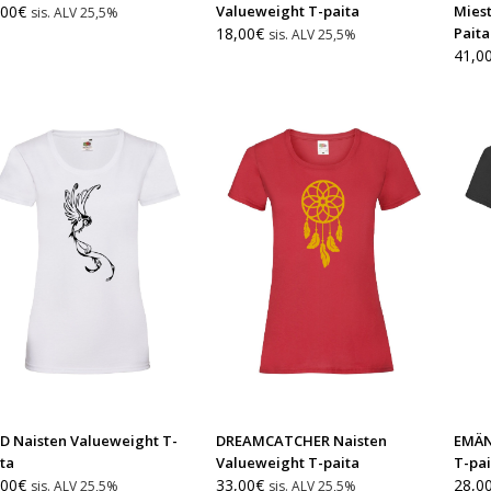
,00
€
Valueweight T-paita
Mies
sis. ALV 25,5%
18,00
€
Paita
sis. ALV 25,5%
41,0
D Naisten Valueweight T-
DREAMCATCHER Naisten
EMÄN
ta
Valueweight T-paita
T-pai
,00
€
33,00
€
28,0
sis. ALV 25,5%
sis. ALV 25,5%