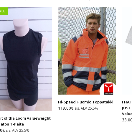
ALE
Hi-Speed Huomio Toppatakki
I HA
119,00
€
JUST
sis. ALV 25,5%
Valu
it of the Loom Valueweight
33,0
aton T-Paita
kuperäinen
Nykyinen
50
€
sis. ALV 25,5%