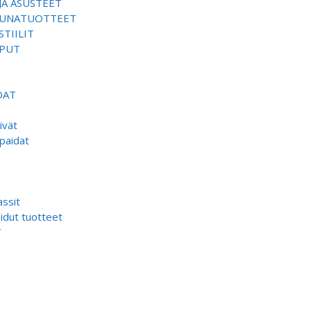
JA ASUSTEET
SAUNATUOTTEET
TIILIT
EPUT
DAT
ivät
paidat
ssit
dut tuotteet
T