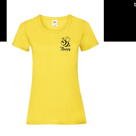
Copyright
Cameleon
Paino
2026
|
Woocommerce-
verkkokaupan
suunnitellut:
Suomen
hakukonemestarit