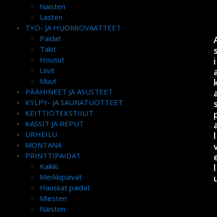
Naisten
Lasten
TYÖ- JA HUOMIOVAATTEET
Paidat
Takit
Housut
i
Liivit
Muut
PÄÄHINEET JA ASUSTEET
KYLPY- JA SAUNATUOTTEET
KEITTIÖTEKSTIILIT
KASSIT JA REPUT
URHEILU
l
MONTANA
PRINTTIPAIDAT
Kaikki
l
Merkkipäivät
Hauskat paidat
Miesten
Naisten