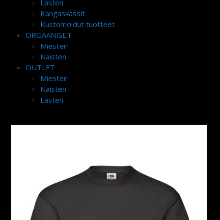
Lasten
Kangaskassit
Kustomoidut tuotteet
ORGAANISET
Miesten
Naisten
OUTLET
Miesten
Naisten
Lasten