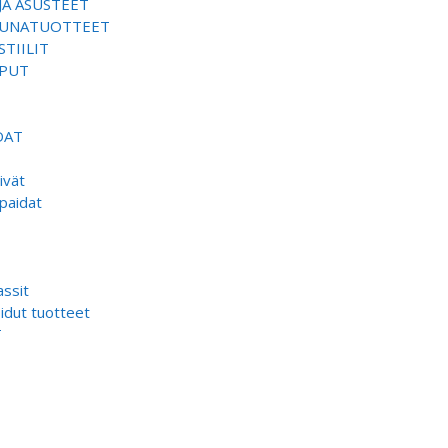
JA ASUSTEET
SAUNATUOTTEET
TIILIT
EPUT
DAT
ivät
paidat
ssit
dut tuotteet
T