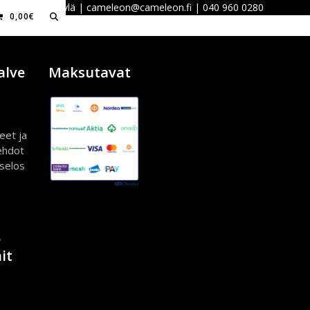
 40100 Jyväskylä | cameleon@cameleon.fi | 040 960 0280
0,00
€
alve
Maksutavat
eet ja
ehdot
iselos
ö
it