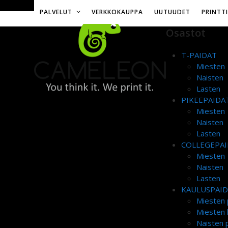
Skip
Toimitusmaksu 12€ tai ilmainen yli 50€ tilauksille
PALVELUT
VERKKOKAUPPA
UUTUUDET
PRINTT
to
content
Osastot
T-PAIDAT
Miesten
Naisten
Lasten
PIKEEPAIDA
Miesten
Naisten
Lasten
COLLEGEPAI
Miesten
Naisten
Lasten
KAULUSPAI
Miesten 
Miesten 
Naisten p