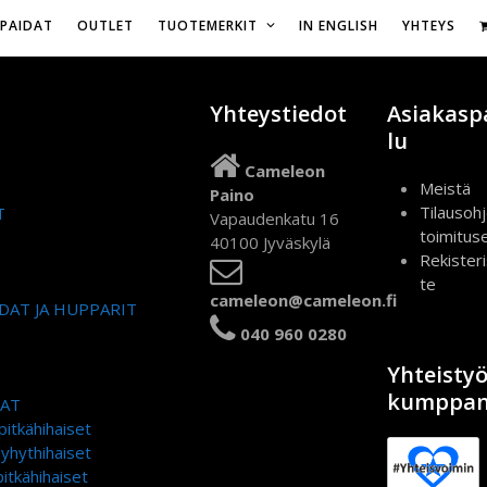
Vapaudenkatu 16,
IPAIDAT
OUTLET
TUOTEMERKIT
IN ENGLISH
YHTEYS
Yhteystiedot
Asiakasp
lu
Cameleon
Meistä
Paino
Tilausohj
T
Vapaudenkatu 16
toimitus
40100 Jyväskylä
Rekister
te
cameleon@cameleon.fi
DAT JA HUPPARIT
040 960 0280
Yhteisty
kumppan
DAT
pitkähihaiset
lyhythihaiset
itkähihaiset