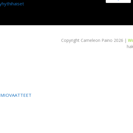
yhythihaiset
Copyright Cameleon Paino 2026 |
Wo
ha
OMIOVAATTEET