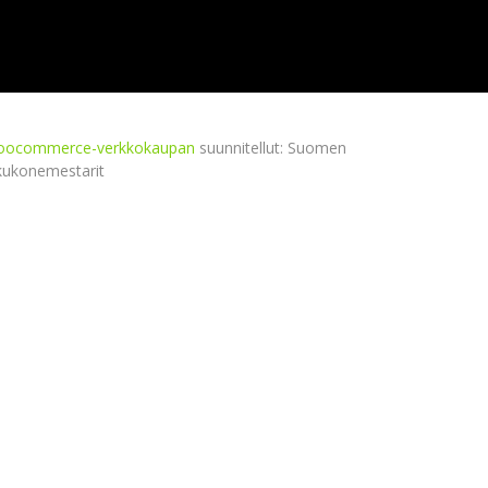
ocommerce-verkkokaupan
suunnitellut: Suomen
kukonemestarit