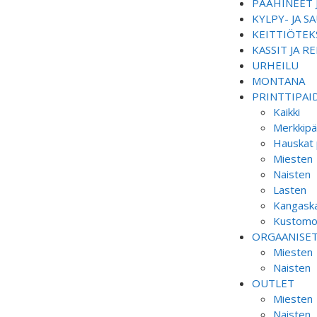
PÄÄHINEET 
KYLPY- JA 
KEITTIÖTEKS
KASSIT JA R
URHEILU
MONTANA
PRINTTIPAI
Kaikki
Merkkipä
Hauskat 
Miesten
Naisten
Lasten
Kangaska
Kustomoi
ORGAANISE
Miesten
Naisten
OUTLET
Miesten
Naisten