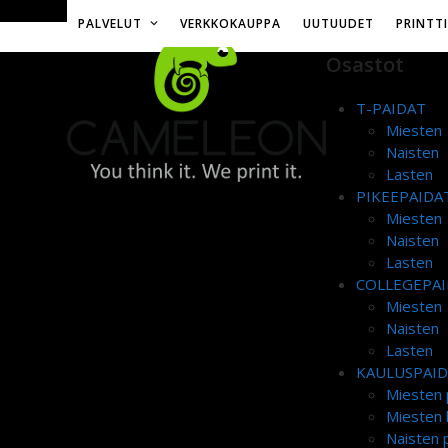
Skip
Toimitusmaksu 12€ tai ilmainen yli 50€ tilauksille
PALVELUT
VERKKOKAUPPA
UUTUUDET
PRINTT
to
content
Osastot
T-PAIDAT
Miesten
Naisten
Lasten
PIKEEPAIDA
Miesten
Naisten
Lasten
COLLEGEPAI
Miesten
Naisten
Lasten
KAULUSPAI
Miesten 
Miesten 
Naisten p