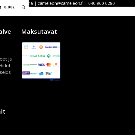
 40100 Jyväskylä | cameleon@cameleon.fi | 040 960 0280
0,00
€
alve
Maksutavat
eet ja
ehdot
iselos
ö
it