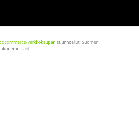
ocommerce-verkkokaupan
suunnitellut: Suomen
kukonemestarit