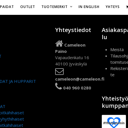
Vapaudenkatu 16,
IPAIDAT
OUTLET
TUOTEMERKIT
IN ENGLISH
YHTEYS
Yhteystiedot
Asiakasp
lu
Cameleon
Meistä
Paino
Tilausohj
T
Vapaudenkatu 16
toimitus
40100 Jyväskylä
Rekister
te
cameleon@cameleon.fi
DAT JA HUPPARIT
040 960 0280
Yhteisty
kumppan
DAT
pitkähihaiset
lyhythihaiset
itkähihaiset