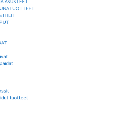
JA ASUSTEET
SAUNATUOTTEET
TIILIT
EPUT
DAT
ivät
paidat
ssit
dut tuotteet
T