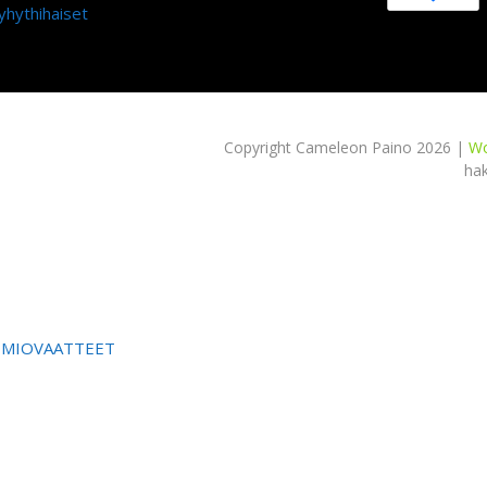
yhythihaiset
Copyright Cameleon Paino 2026 |
Wo
ha
OMIOVAATTEET