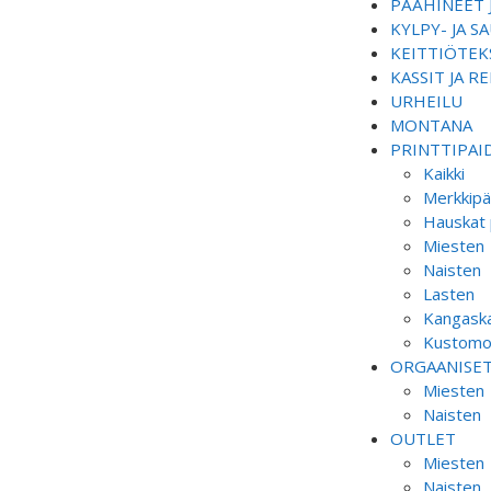
PÄÄHINEET 
KYLPY- JA 
KEITTIÖTEKS
KASSIT JA R
URHEILU
MONTANA
PRINTTIPAI
Kaikki
Merkkipä
Hauskat 
Miesten
Naisten
Lasten
Kangaska
Kustomoi
ORGAANISE
Miesten
Naisten
OUTLET
Miesten
Naisten