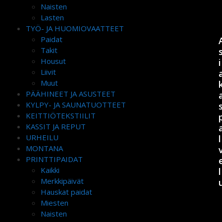
Naisten
Lasten
TYÖ- JA HUOMIOVAATTEET
Paidat
Takit
Housut
i
Liivit
Muut
PÄÄHINEET JA ASUSTEET
KYLPY- JA SAUNATUOTTEET
KEITTIÖTEKSTIILIT
KASSIT JA REPUT
URHEILU
l
MONTANA
PRINTTIPAIDAT
Kaikki
l
Merkkipäivät
Hauskat paidat
Miesten
Naisten