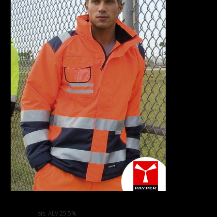
Hi-Speed Huomio Toppatakki
119,00
€
sis. ALV 25,5%