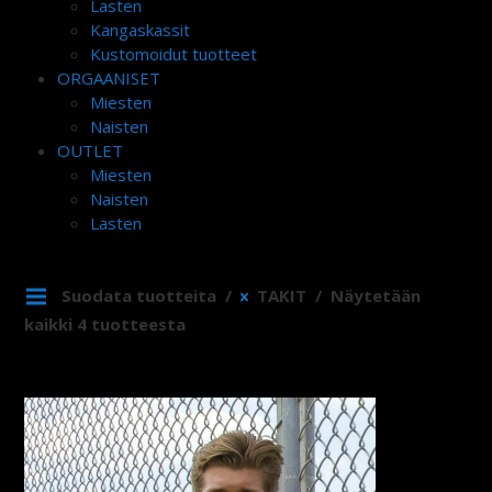
Lasten
Kangaskassit
Kustomoidut tuotteet
ORGAANISET
Miesten
Naisten
OUTLET
Miesten
Naisten
Lasten
Suodata tuotteita
TAKIT
Näytetään
kaikki 4 tuotteesta