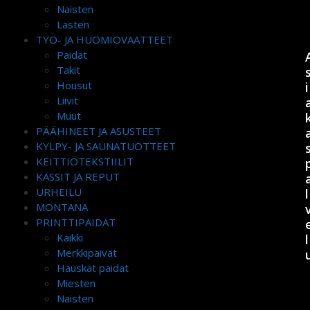
Naisten
Lasten
TYÖ- JA HUOMIOVAATTEET
Paidat
Takit
Housut
i
Liivit
Muut
PÄÄHINEET JA ASUSTEET
KYLPY- JA SAUNATUOTTEET
KEITTIÖTEKSTIILIT
KASSIT JA REPUT
URHEILU
l
MONTANA
PRINTTIPAIDAT
Kaikki
l
Merkkipäivät
Hauskat paidat
Miesten
Naisten