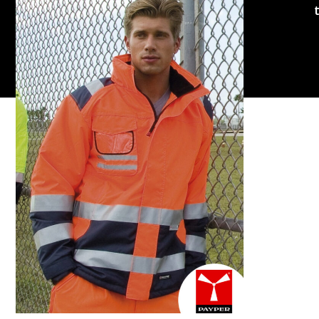
Copyright
Cameleon
Paino
2026
|
Woocommerce-
verkkokaupan
suunnitellut:
Suomen
hakukonemestarit