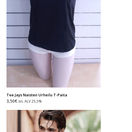
Tee Jays Naisten Urheilu T-Paita
Alkuperäinen
Nykyinen
3,50
€
sis. ALV 25,5%
hinta
hinta
oli:
on:
12,00€.
3,50€.