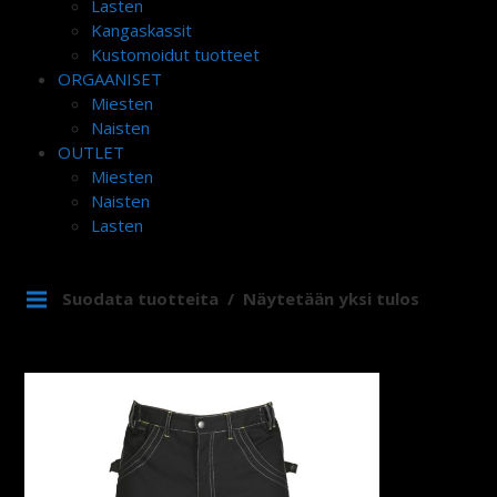
Lasten
Kangaskassit
Kustomoidut tuotteet
ORGAANISET
Miesten
Naisten
OUTLET
Miesten
Naisten
Lasten
Suodata tuotteita
Näytetään yksi tulos