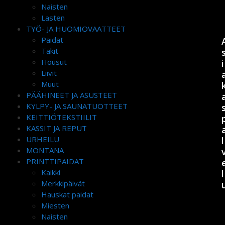
Naisten
Lasten
TYÖ- JA HUOMIOVAATTEET
Paidat
Takit
Housut
i
Liivit
Muut
PÄÄHINEET JA ASUSTEET
KYLPY- JA SAUNATUOTTEET
KEITTIÖTEKSTIILIT
KASSIT JA REPUT
URHEILU
l
MONTANA
PRINTTIPAIDAT
Kaikki
l
Merkkipäivät
Hauskat paidat
Miesten
Naisten