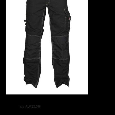
Viking Työhousut
112,00
€
sis. ALV 25,5%