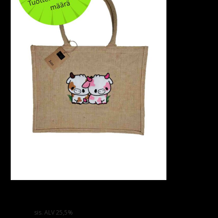
Juuttikassi – Strawberry & Chocolate Cow -
fleecebrodeerauksella
15,00
€
sis. ALV 25,5%