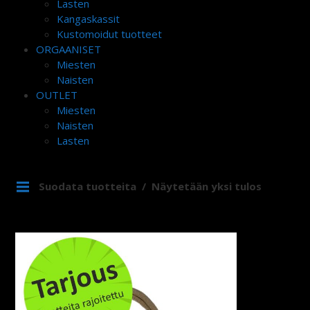
Lasten
Kangaskassit
Kustomoidut tuotteet
ORGAANISET
Miesten
Naisten
OUTLET
Miesten
Naisten
Lasten
Suodata tuotteita
Näytetään yksi tulos