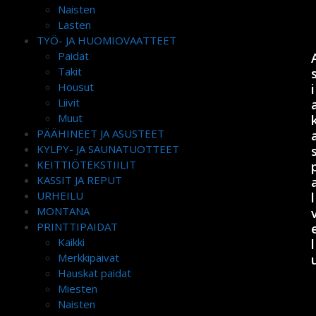
Naisten
Lasten
TYÖ- JA HUOMIOVAATTEET
Paidat
Takit
Housut
i
Liivit
Muut
PÄÄHINEET JA ASUSTEET
KYLPY- JA SAUNATUOTTEET
KEITTIÖTEKSTIILIT
KASSIT JA REPUT
URHEILU
l
MONTANA
PRINTTIPAIDAT
Kaikki
l
Merkkipäivät
Hauskat paidat
Miesten
Naisten