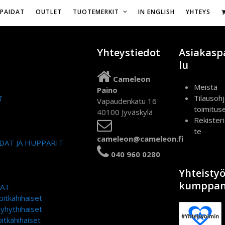
Vapaudenkatu 16,
IPAIDAT
OUTLET
TUOTEMERKIT
IN ENGLISH
YHTEYS
Yhteystiedot
Asiakasp
lu
Cameleon
Meistä
Paino
Tilausohj
T
Vapaudenkatu 16
toimitus
40100 Jyväskylä
Rekister
te
cameleon@cameleon.fi
DAT JA HUPPARIT
040 960 0280
Yhteisty
kumppan
DAT
pitkähihaiset
lyhythihaiset
itkähihaiset