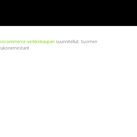
ocommerce-verkkokaupan
suunnitellut: Suomen
kukonemestarit