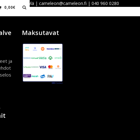
 40100 Jyväskylä | cameleon@cameleon.fi | 040 960 0280
0,00
€
alve
Maksutavat
eet ja
ehdot
iselos
ö
it