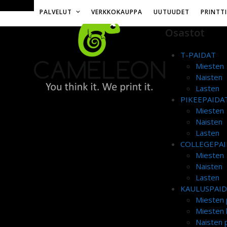
Skip
Toimitusmaksu 12€ tai ilmainen yli 50€ tilauksille
PALVELUT
VERKKOKAUPPA
UUTUUDET
PRINTT
to
content
Osastot
T-PAIDAT
Miesten
Naisten
Lasten
PIKEEPAIDA
Miesten
Naisten
Lasten
COLLEGEPAI
Miesten
Naisten
Lasten
KAULUSPAI
Miesten 
Miesten 
Naisten p