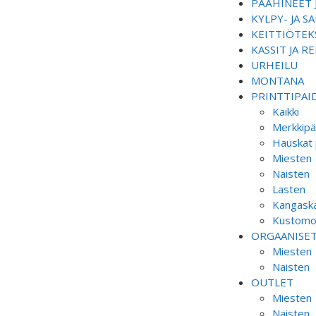
PÄÄHINEET 
KYLPY- JA 
KEITTIÖTEKS
KASSIT JA R
URHEILU
MONTANA
PRINTTIPAI
Kaikki
Merkkipä
Hauskat 
Miesten
Naisten
Lasten
Kangaska
Kustomoi
ORGAANISE
Miesten
Naisten
OUTLET
Miesten
Naisten