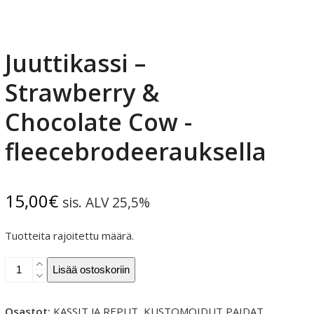
Juuttikassi –
Strawberry &
Chocolate Cow -
fleecebrodeerauksella
15,00
€
sis. ALV 25,5%
Tuotteita rajoitettu määrä.
Juuttikassi
Lisää ostoskoriin
-
Strawberry
&
Osastot:
KASSIT JA REPUT
,
KUSTOMOIDUT PAIDAT
,