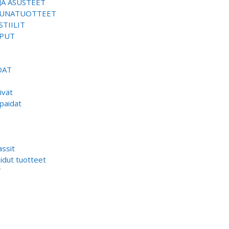
JA ASUSTEET
SAUNATUOTTEET
TIILIT
EPUT
DAT
ivät
paidat
ssit
dut tuotteet
T