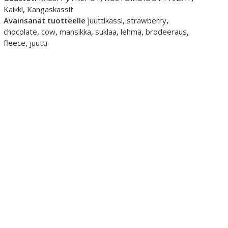
Chocolate
Kaikki
,
Kangaskassit
Cow
Avainsanat tuotteelle
juuttikassi
,
strawberry
,
-
chocolate
,
cow
,
mansikka
,
suklaa
,
lehmä
,
brodeeraus
,
fleecebrodeerauksella
fleece
,
juutti
määrä