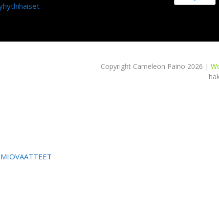
yhythihaiset
Copyright Cameleon Paino 2026 |
Wo
ha
OMIOVAATTEET