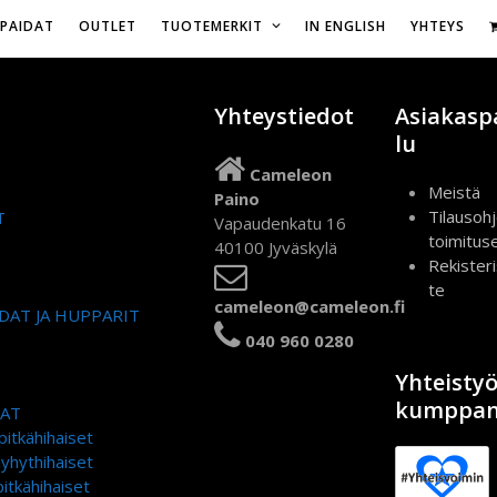
Vapaudenkatu 16,
IPAIDAT
OUTLET
TUOTEMERKIT
IN ENGLISH
YHTEYS
Yhteystiedot
Asiakasp
lu
Cameleon
Meistä
Paino
Tilausohj
T
Vapaudenkatu 16
toimitus
40100 Jyväskylä
Rekister
te
cameleon@cameleon.fi
DAT JA HUPPARIT
040 960 0280
Yhteisty
kumppan
DAT
pitkähihaiset
lyhythihaiset
itkähihaiset