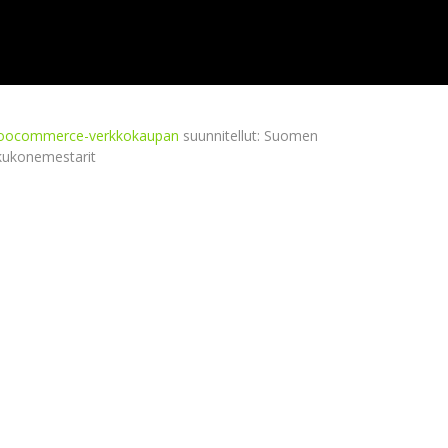
ocommerce-verkkokaupan
suunnitellut: Suomen
kukonemestarit