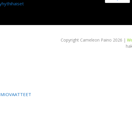
yhythihaiset
Copyright Cameleon Paino 2026 |
Wo
ha
OMIOVAATTEET