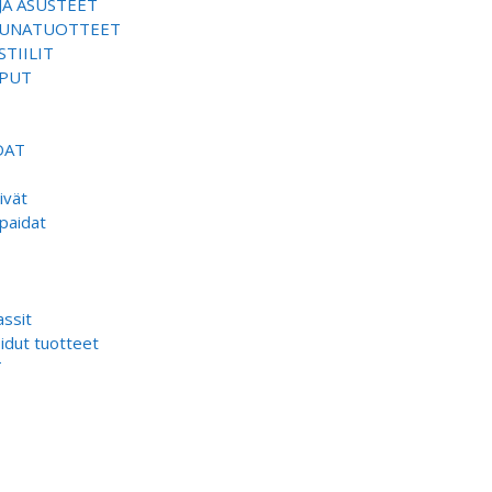
JA ASUSTEET
SAUNATUOTTEET
TIILIT
EPUT
DAT
ivät
paidat
ssit
dut tuotteet
T