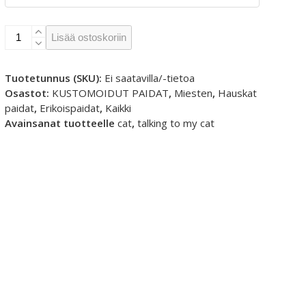
SORRY
Lisää ostoskoriin
I'M
ONLY
TALKING
Tuotetunnus (SKU):
Ei saatavilla/-tietoa
TO
Osastot:
KUSTOMOIDUT PAIDAT
,
Miesten
,
Hauskat
MY
paidat
,
Erikoispaidat
,
Kaikki
CAT
Avainsanat tuotteelle
cat
,
talking to my cat
TODAY
-
Valueweight
T-
paita
määrä