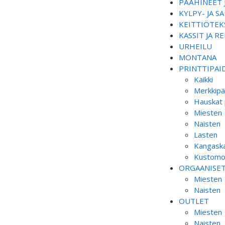
PÄÄHINEET 
KYLPY- JA 
KEITTIÖTEKS
KASSIT JA R
URHEILU
MONTANA
PRINTTIPAI
Kaikki
Merkkipä
Hauskat 
Miesten
Naisten
Lasten
Kangaska
Kustomoi
ORGAANISE
Miesten
Naisten
OUTLET
Miesten
Naisten