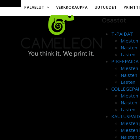
Skip
Toimitusmaksu 12€ tai ilmainen yli 50€ tilauksille
PALVELUT
VERKKOKAUPPA
UUTUUDET
PRINTT
to
content
Osastot
T-PAIDAT
Miesten
Naisten
Lasten
PIKEEPAIDA
Miesten
Naisten
Lasten
COLLEGEPAI
Miesten
Naisten
Lasten
KAULUSPAI
Miesten 
Miesten 
Naisten p