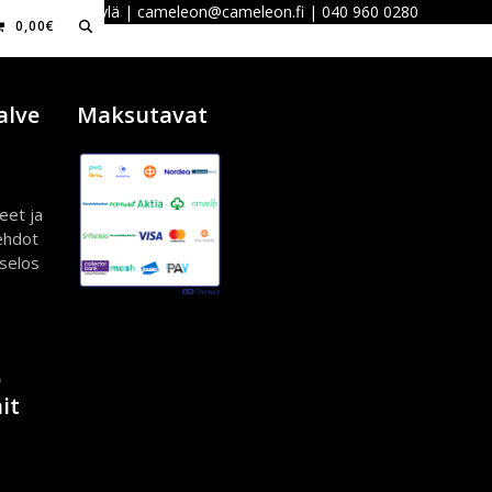
 40100 Jyväskylä | cameleon@cameleon.fi | 040 960 0280
0,00
€
alve
Maksutavat
eet ja
ehdot
iselos
ö
it