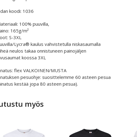
idan koodi: 1036
ateriaali: 100% puuvilla,
Paino: 165g/m²
Koot: S-3XL
Puuvilla/Lycra® kaulus vahvistetulla niskasaumalla
Tiheä neulos takaa onnistuneen painojäljen
 Sivusaumat koossa 3XL
inatus: flex VALKOINEN/MUSTA
inatuksen pesuohje: suosittelemme 60 asteen pesua
ainatus kestää jopa 80 asteen pesua).
utustu myös