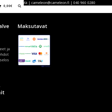
 40100 Jyväskylä | cameleon@cameleon.fi | 040 960 0280
0,00
€
alve
Maksutavat
eet ja
ehdot
iselos
ö
it