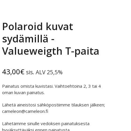
Polaroid kuvat
sydämillä -
Valueweigth T-paita
43,00
€
sis. ALV 25,5%
Painatus omista kuvistasi. Vaihtoehtoina 2, 3 tai 4
oman kuvan painatus.
Lähetä aineistosi sähköpostiimme tilauksen jälkeen;
cameleon@cameleon.fi
Lähetämme sinulle vedoksen painatuksesta
hyväksyttäväksi ennen painatusta.