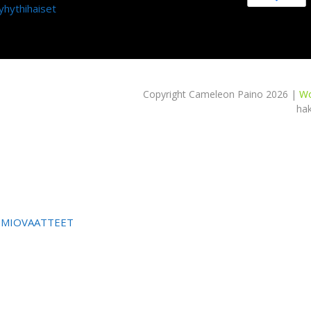
yhythihaiset
Copyright Cameleon Paino 2026 |
Wo
ha
OMIOVAATTEET