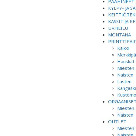
PÄÄHINEET 
KYLPY- JA 
KEITTIÖTEKS
KASSIT JA R
URHEILU
MONTANA
PRINTTIPAI
Kaikki
Merkkipä
Hauskat 
Miesten
Naisten
Lasten
Kangaska
Kustomoi
ORGAANISE
Miesten
Naisten
OUTLET
Miesten
Naisten