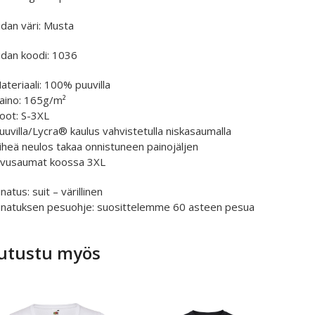
idan väri: Musta
idan koodi: 1036
ateriaali: 100% puuvilla
Paino: 165g/m²
Koot: S-3XL
Puuvilla/Lycra® kaulus vahvistetulla niskasaumalla
Tiheä neulos takaa onnistuneen painojäljen
 Sivusaumat koossa 3XL
natus: suit – värillinen
inatuksen pesuohje: suosittelemme 60 asteen pesua
utustu myös