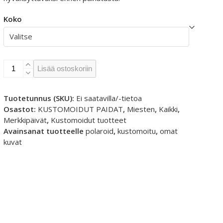
Koko
Polaroid
Lisää ostoskoriin
kuvat
sydämillä
-
Tuotetunnus (SKU):
Ei saatavilla/-tietoa
Valueweigth
Osastot:
KUSTOMOIDUT PAIDAT
,
Miesten
,
Kaikki
,
T-
Merkkipäivät
,
Kustomoidut tuotteet
paita
Avainsanat tuotteelle
polaroid
,
kustomoitu
,
omat
määrä
kuvat