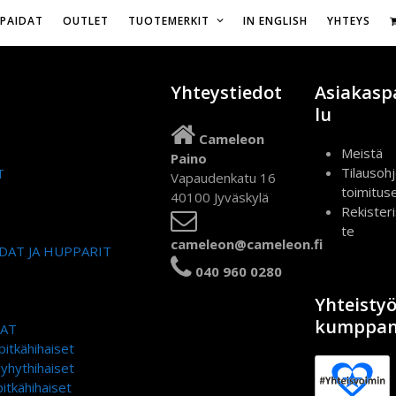
Vapaudenkatu 16,
IPAIDAT
OUTLET
TUOTEMERKIT
IN ENGLISH
YHTEYS
Yhteystiedot
Asiakasp
lu
Cameleon
Meistä
Paino
Tilausohj
T
Vapaudenkatu 16
toimitus
40100 Jyväskylä
Rekister
te
cameleon@cameleon.fi
DAT JA HUPPARIT
040 960 0280
Yhteisty
kumppan
DAT
pitkähihaiset
lyhythihaiset
itkähihaiset