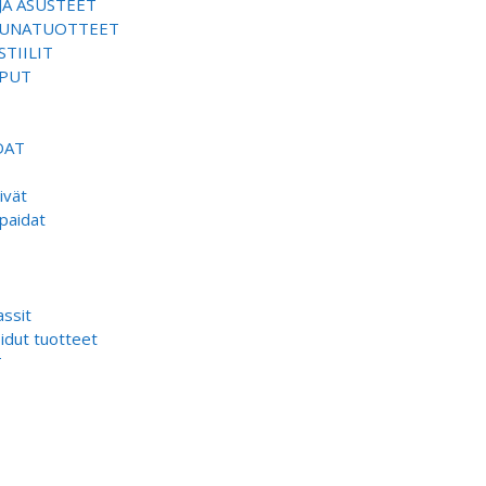
JA ASUSTEET
SAUNATUOTTEET
TIILIT
EPUT
DAT
ivät
paidat
ssit
dut tuotteet
T