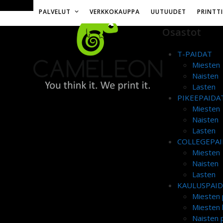
Skip
Toimitusmaksu 12€ tai ilmainen yli 50€ tilauksille
PALVELUT
VERKKOKAUPPA
UUTUUDET
PRINTT
to
content
Osastot
T-PAIDAT
Miesten
Naisten
Lasten
PIKEEPAIDA
Miesten
Naisten
Lasten
COLLEGEPAI
Miesten
Naisten
Lasten
KAULUSPAI
Miesten 
Miesten 
Naisten p