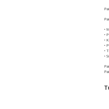
Pa
Pa
• M
• 
• 
• 
• 
•
Pai
Pa
T