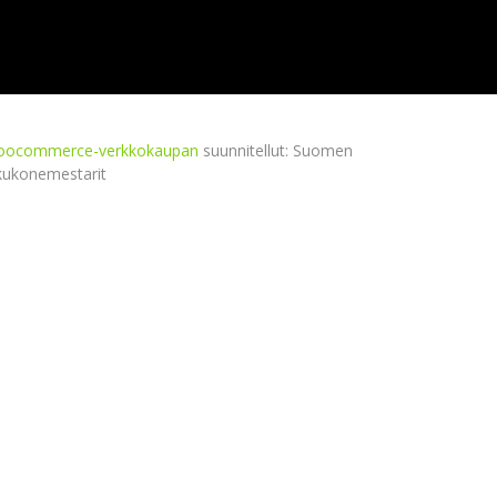
ocommerce-verkkokaupan
suunnitellut: Suomen
kukonemestarit