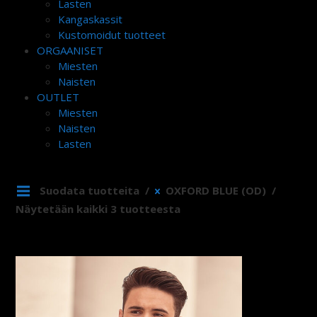
Lasten
Kangaskassit
Kustomoidut tuotteet
ORGAANISET
Miesten
Naisten
OUTLET
Miesten
Naisten
Lasten
Suodata tuotteita
OXFORD BLUE (OD)
Näytetään kaikki 3 tuotteesta