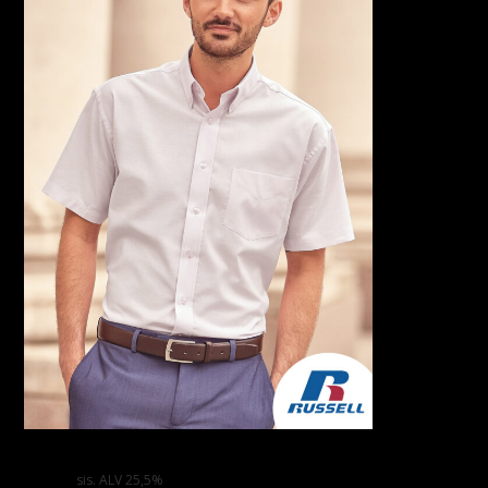
Lyhythihainen Oxford-paita
34,00
€
sis. ALV 25,5%