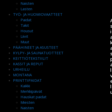
Naisten
Lasten
TYÖ- JA HUOMIOVAATTEET
Paidat
Takit
Housut
i
Liivit
Muut
PÄÄHINEET JA ASUSTEET
KYLPY- JA SAUNATUOTTEET
KEITTIÖTEKSTIILIT
KASSIT JA REPUT
URHEILU
l
MONTANA
PRINTTIPAIDAT
Kaikki
l
Merkkipäivät
Hauskat paidat
Miesten
Naisten