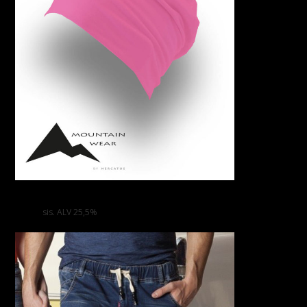
Lasten Puijo Pipo Long
9,00
€
sis. ALV 25,5%