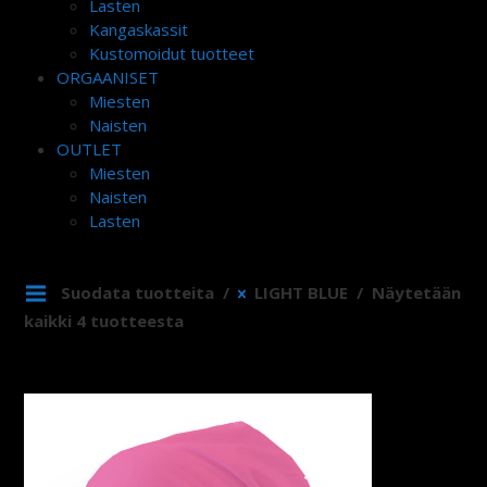
Lasten
Kangaskassit
Kustomoidut tuotteet
ORGAANISET
Miesten
Naisten
OUTLET
Miesten
Naisten
Lasten
Suodata tuotteita
LIGHT BLUE
Näytetään
kaikki 4 tuotteesta