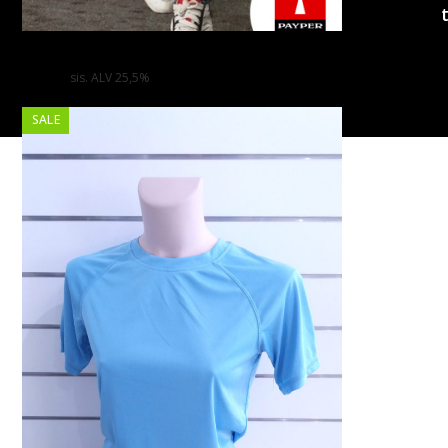
Naisten Las Vegas Farkut
77,00
€
sis. ALV 25,5%
SALE
Copyright
Cameleon
Paino
2026
|
Woocommerce-
verkkokaupan
suunnitellut:
Suomen
hakukonemestarit