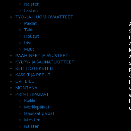
Naisten
Lasten
TYÖ- JA HUOMIOVAATTEET
Paidat
Takit
Housut
i
Liivit
Muut
PÄÄHINEET JA ASUSTEET
KYLPY- JA SAUNATUOTTEET
KEITTIÖTEKSTIILIT
KASSIT JA REPUT
URHEILU
l
MONTANA
PRINTTIPAIDAT
Kaikki
l
Merkkipäivät
Hauskat paidat
Miesten
Naisten