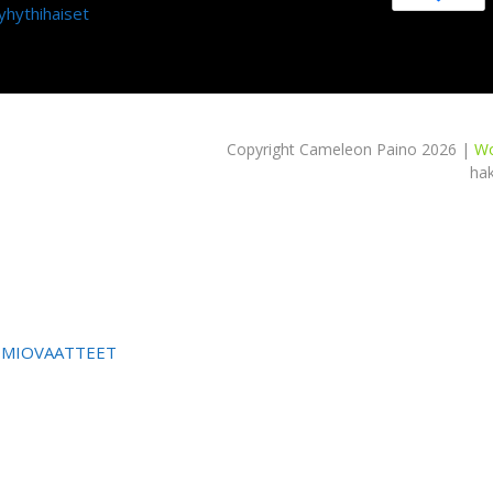
yhythihaiset
Copyright Cameleon Paino 2026 |
Wo
ha
OMIOVAATTEET