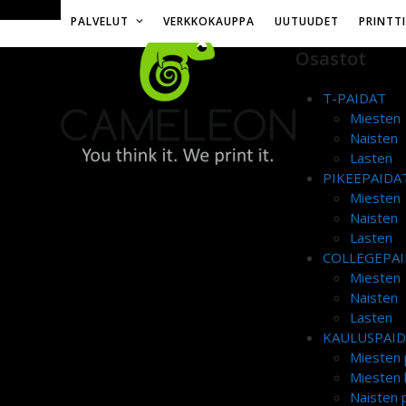
Skip
Toimitusmaksu 12€ tai ilmainen yli 50€ tilauksille
PALVELUT
VERKKOKAUPPA
UUTUUDET
PRINTT
to
content
Osastot
T-PAIDAT
Miesten
Naisten
Lasten
PIKEEPAIDA
Miesten
Naisten
Lasten
COLLEGEPAI
Miesten
Naisten
Lasten
KAULUSPAI
Miesten 
Miesten 
Naisten p