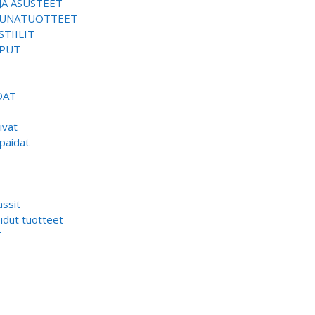
JA ASUSTEET
SAUNATUOTTEET
TIILIT
EPUT
DAT
ivät
paidat
ssit
dut tuotteet
T