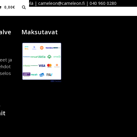
 40100 Jyväskylä | cameleon@cameleon.fi | 040 960 0280
0,00
€
alve
Maksutavat
eet ja
ehdot
iselos
ö
it