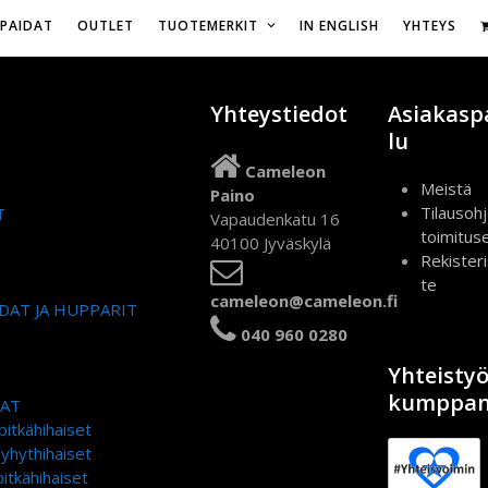
Vapaudenkatu 16,
IPAIDAT
OUTLET
TUOTEMERKIT
IN ENGLISH
YHTEYS
Yhteystiedot
Asiakasp
lu
Cameleon
Meistä
Paino
Tilausohj
T
Vapaudenkatu 16
toimitus
40100 Jyväskylä
Rekister
te
cameleon@cameleon.fi
DAT JA HUPPARIT
040 960 0280
Yhteisty
kumppan
DAT
pitkähihaiset
lyhythihaiset
itkähihaiset