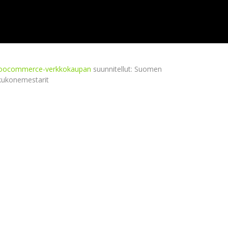
ocommerce-verkkokaupan
suunnitellut: Suomen
kukonemestarit