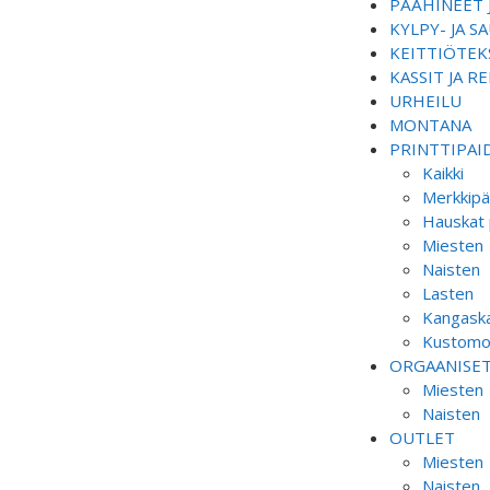
PÄÄHINEET 
KYLPY- JA 
KEITTIÖTEKS
KASSIT JA R
URHEILU
MONTANA
PRINTTIPAI
Kaikki
Merkkipä
Hauskat 
Miesten
Naisten
Lasten
Kangaska
Kustomoi
ORGAANISE
Miesten
Naisten
OUTLET
Miesten
Naisten