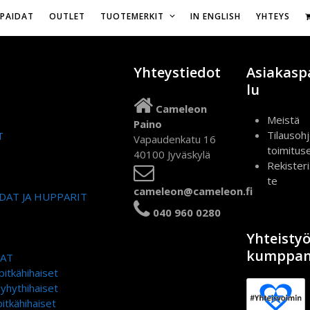
Vapaudenkatu 16,
IPAIDAT
OUTLET
TUOTEMERKIT
IN ENGLISH
YHTEYS
Yhteystiedot
Asiakasp
lu
Cameleon
Meistä
Paino
Tilausohj
T
Vapaudenkatu 16
toimitus
40100 Jyväskylä
Rekister
te
cameleon@cameleon.fi
DAT JA HUPPARIT
040 960 0280
Yhteisty
kumppan
DAT
pitkähihaiset
lyhythihaiset
itkähihaiset