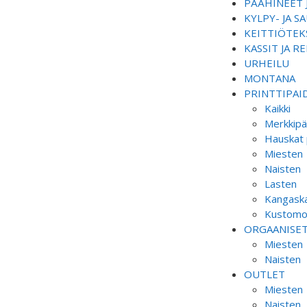
PÄÄHINEET 
KYLPY- JA 
KEITTIÖTEKS
KASSIT JA R
URHEILU
MONTANA
PRINTTIPAI
Kaikki
Merkkipä
Hauskat 
Miesten
Naisten
Lasten
Kangaska
Kustomoi
ORGAANISE
Miesten
Naisten
OUTLET
Miesten
Naisten