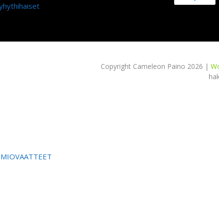
yhythihaiset
Copyright Cameleon Paino 2026 |
Wo
ha
OMIOVAATTEET