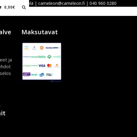
 40100 Jyväskylä | cameleon@cameleon.fi | 040 960 0280
0,00
€
alve
Maksutavat
eet ja
ehdot
iselos
ö
it