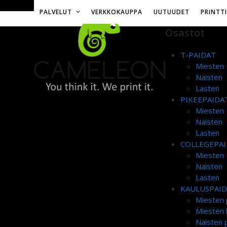
Skip
Toimitusmaksu 12€ tai ilmainen yli 50€ tilauksille
PALVELUT
VERKKOKAUPPA
UUTUUDET
PRINTT
to
content
Osastot
T-PAIDAT
Miesten
Naisten
Lasten
PIKEEPAIDA
Miesten
Naisten
Lasten
COLLEGEPAI
Miesten
Naisten
Lasten
KAULUSPAI
Miesten 
Miesten 
Naisten p