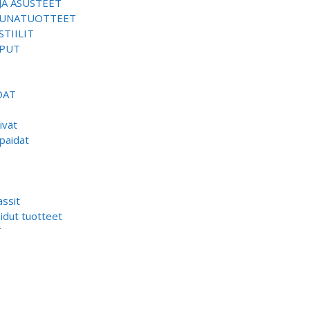
JA ASUSTEET
SAUNATUOTTEET
TIILIT
EPUT
DAT
ivät
paidat
ssit
dut tuotteet
T