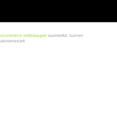
ocommerce-verkkokaupan
suunnitellut: Suomen
kukonemestarit