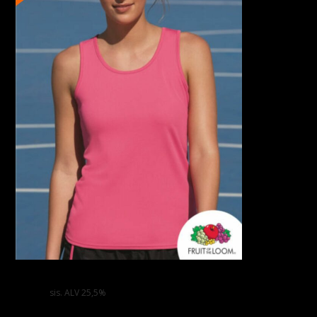
Naisten Hihaton Tekninen Paita
12,00
€
sis. ALV 25,5%