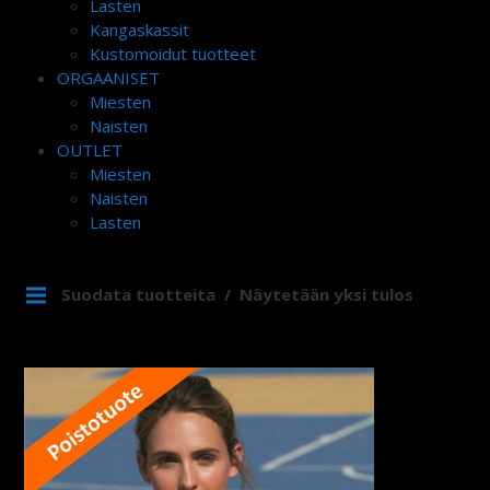
Lasten
Kangaskassit
Kustomoidut tuotteet
ORGAANISET
Miesten
Naisten
OUTLET
Miesten
Naisten
Lasten
Suodata tuotteita
Näytetään yksi tulos