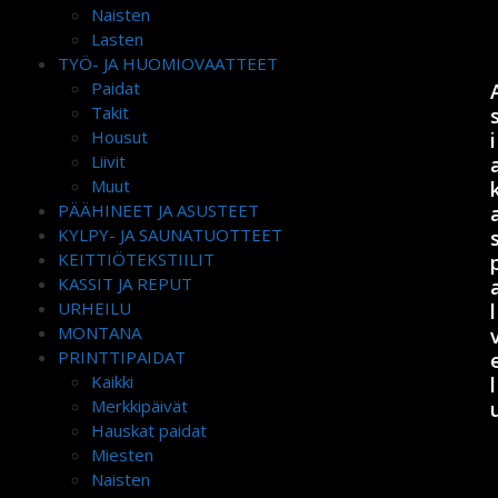
Naisten
Lasten
TYÖ- JA HUOMIOVAATTEET
Paidat
Takit
Housut
i
Liivit
Muut
PÄÄHINEET JA ASUSTEET
KYLPY- JA SAUNATUOTTEET
KEITTIÖTEKSTIILIT
KASSIT JA REPUT
URHEILU
l
MONTANA
PRINTTIPAIDAT
Kaikki
l
Merkkipäivät
Hauskat paidat
Miesten
Naisten