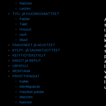
Naisten
Lasten
TYÖ- JA HUOMIOVAATTEET
Paidat
Takit
Housut
i
Liivit
Muut
PÄÄHINEET JA ASUSTEET
KYLPY- JA SAUNATUOTTEET
KEITTIÖTEKSTIILIT
KASSIT JA REPUT
URHEILU
l
MONTANA
PRINTTIPAIDAT
Kaikki
l
Merkkipäivät
Hauskat paidat
Miesten
Naisten