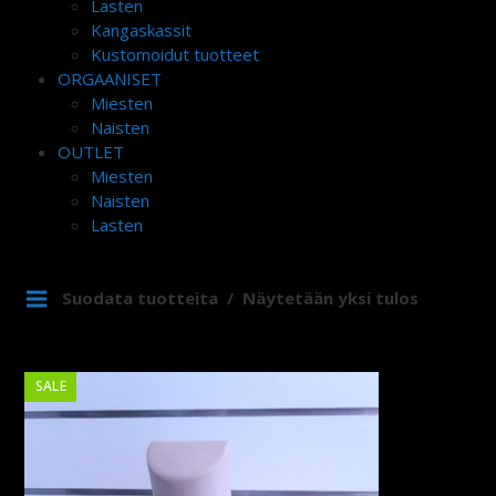
Lasten
Kangaskassit
Kustomoidut tuotteet
ORGAANISET
Miesten
Naisten
OUTLET
Miesten
Naisten
Lasten
Suodata tuotteita
Näytetään yksi tulos
SALE