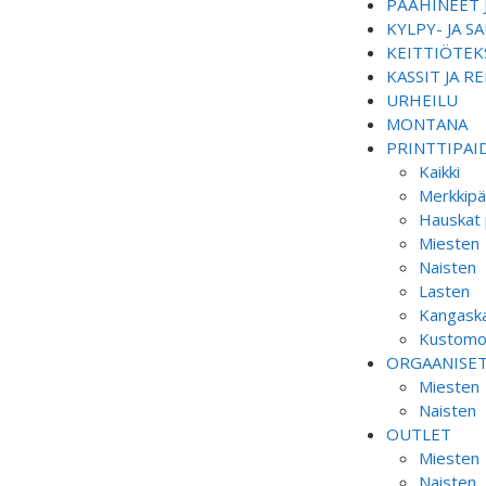
PÄÄHINEET 
KYLPY- JA 
KEITTIÖTEKS
KASSIT JA R
URHEILU
MONTANA
PRINTTIPAI
Kaikki
Merkkipä
Hauskat 
Miesten
Naisten
Lasten
Kangaska
Kustomoi
ORGAANISE
Miesten
Naisten
OUTLET
Miesten
Naisten