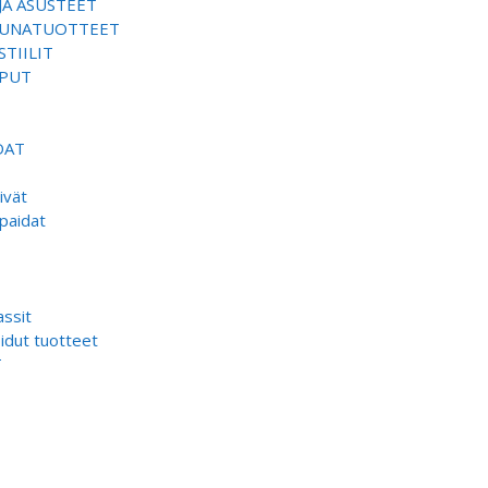
JA ASUSTEET
SAUNATUOTTEET
TIILIT
EPUT
DAT
ivät
paidat
ssit
dut tuotteet
T