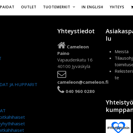
Vapaudenkatu 16,
IPAIDAT
OUTLET
TUOTEMERKIT
IN ENGLISH
YHTEYS
Yhteystiedot
Asiakasp
lu
Cameleon
Meistä
Paino
Tilausohj
T
Vapaudenkatu 16
toimitus
40100 Jyväskylä
Rekister
te
cameleon@cameleon.fi
DAT JA HUPPARIT
040 960 0280
Yhteisty
kumppan
DAT
pitkähihaiset
lyhythihaiset
itkähihaiset