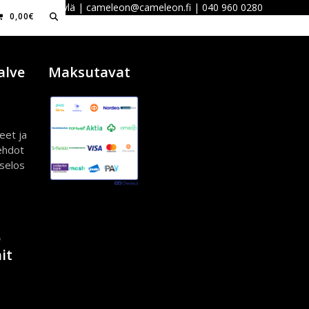
 40100 Jyväskylä | cameleon@cameleon.fi | 040 960 0280
0,00
€
alve
Maksutavat
eet ja
ehdot
iselos
ö
it