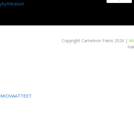
yhythihaiset
Copyright Cameleon Paino 2026 |
Wo
ha
OMIOVAATTEET