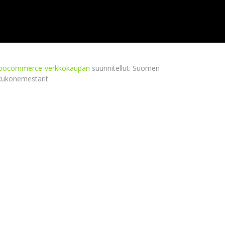
ocommerce-verkkokaupan
suunnitellut: Suomen
kukonemestarit