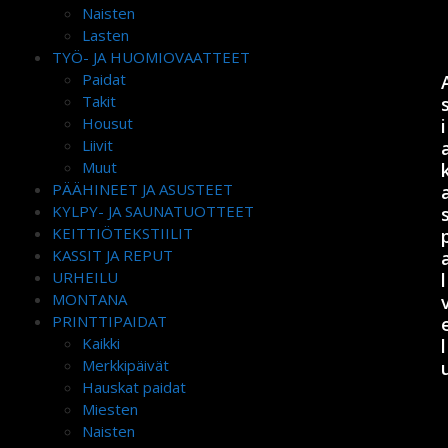
Naisten
Lasten
TYÖ- JA HUOMIOVAATTEET
Paidat
Takit
Housut
i
Liivit
Muut
PÄÄHINEET JA ASUSTEET
KYLPY- JA SAUNATUOTTEET
KEITTIÖTEKSTIILIT
KASSIT JA REPUT
URHEILU
l
MONTANA
PRINTTIPAIDAT
Kaikki
l
Merkkipäivät
Hauskat paidat
Miesten
Naisten