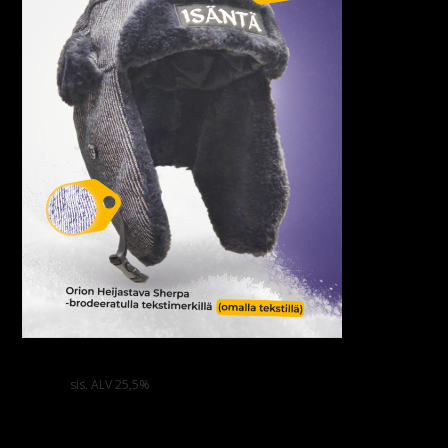
Brodeeratulla Tekstimerkillä – Orion Heijastava Sherpa
25,00
€
sis. ALV 25,5%