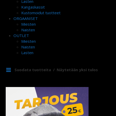
Lasten
Kangaskassit
Kustomoidut tuotteet
ORGAANISET
Miesten
Naisten
OUTLET
Miesten
Naisten
Lasten
Suodata tuotteita
Näytetään yksi tulos