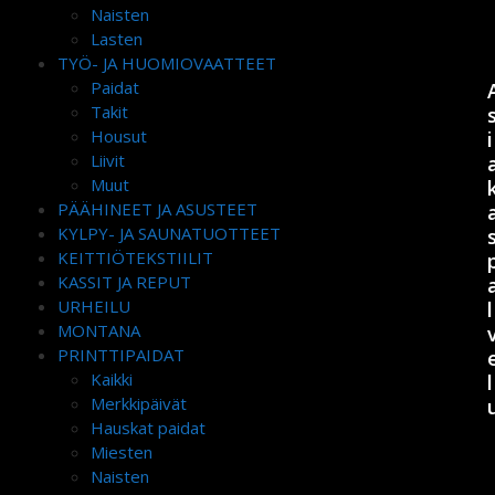
Naisten
Lasten
TYÖ- JA HUOMIOVAATTEET
Paidat
Takit
Housut
i
Liivit
Muut
PÄÄHINEET JA ASUSTEET
KYLPY- JA SAUNATUOTTEET
KEITTIÖTEKSTIILIT
KASSIT JA REPUT
URHEILU
l
MONTANA
PRINTTIPAIDAT
Kaikki
l
Merkkipäivät
Hauskat paidat
Miesten
Naisten