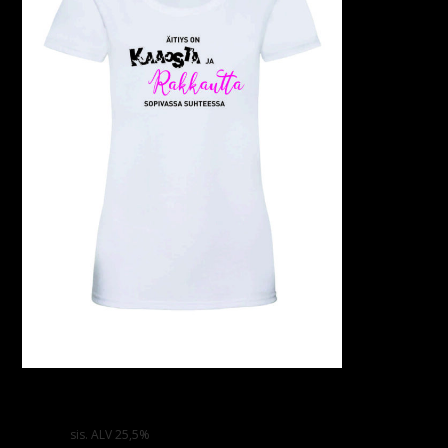
ÄITIYS ON KAAOSTA JA RAKKAUTTA – Naisten Valueweight T-
paita
38,00
€
sis. ALV 25,5%