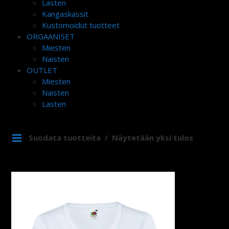
Lasten
Kangaskassit
Kustomoidut tuotteet
ORGAANISET
Miesten
Naisten
OUTLET
Miesten
Naisten
Lasten
Suodata tuotteita
Näytetään yksi tulos