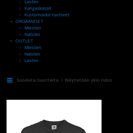
Lasten
Kangaskassit
Kustomoidut tuotteet
ORGAANISET
Miesten
Naisten
OUTLET
Miesten
Naisten
Lasten
Suodata tuotteita
Näytetään yksi tulos