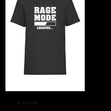
RAGE MODE LOADING Lasten Valueweight T-paita
32,00
€
sis. ALV 25,5%