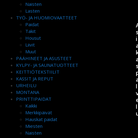
Naisten
Lasten
TYÖ- JA HUOMIOVAATTEET
Paidat
Takit
Housut
i
Liivit
Muut
PÄÄHINEET JA ASUSTEET
KYLPY- JA SAUNATUOTTEET
KEITTIÖTEKSTIILIT
KASSIT JA REPUT
URHEILU
l
MONTANA
PRINTTIPAIDAT
Kaikki
l
Merkkipäivät
Hauskat paidat
Miesten
Naisten