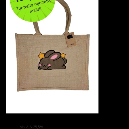
Juuttikassi – Brown Bunny -fleecebrodeerauksella
15,00
€
sis. ALV 25,5%