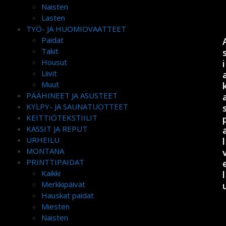
Naisten
Lasten
TYÖ- JA HUOMIOVAATTEET
Paidat
Takit
Housut
i
Liivit
Muut
PÄÄHINEET JA ASUSTEET
KYLPY- JA SAUNATUOTTEET
KEITTIÖTEKSTIILIT
KASSIT JA REPUT
URHEILU
l
MONTANA
PRINTTIPAIDAT
Kaikki
l
Merkkipäivät
Hauskat paidat
Miesten
Naisten