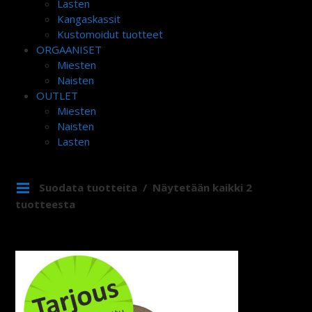
Lasten
Kangaskassit
Kustomoidut tuotteet
ORGAANISET
Miesten
Naisten
OUTLET
Miesten
Naisten
Lasten
Suodata tuotteita
Näytetään kaikki 2
tuotteesta