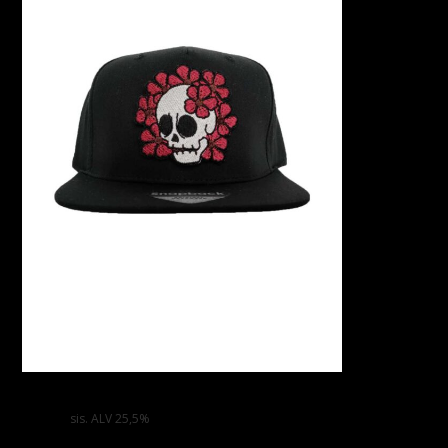
Skull & Flower – Snapback suoralippa lippis
25,00
€
sis. ALV 25,5%