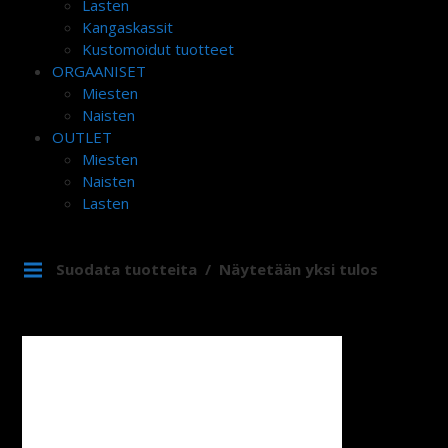
Lasten
Kangaskassit
Kustomoidut tuotteet
ORGAANISET
Miesten
Naisten
OUTLET
Miesten
Naisten
Lasten
Suodata tuotteita
Näytetään yksi tulos