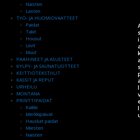
Naisten
Lasten
TYÖ- JA HUOMIOVAATTEET
Paidat
Takit
Housut
i
Liivit
Muut
PÄÄHINEET JA ASUSTEET
KYLPY- JA SAUNATUOTTEET
KEITTIÖTEKSTIILIT
KASSIT JA REPUT
URHEILU
l
MONTANA
PRINTTIPAIDAT
Kaikki
l
Merkkipäivät
Hauskat paidat
Miesten
Naisten