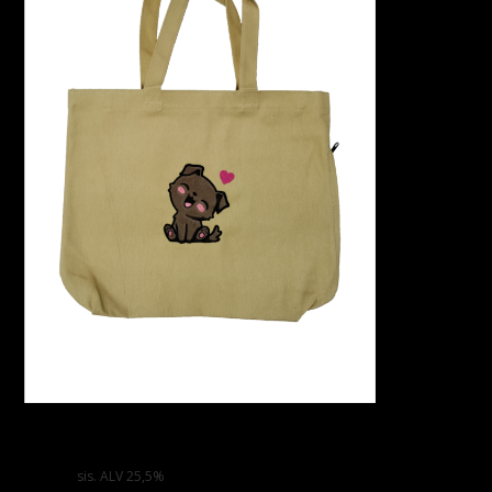
LUPPAKORVA KOIRA – Kangaskassi – Brodeeraus
fleecekankaalla
29,90
€
sis. ALV 25,5%