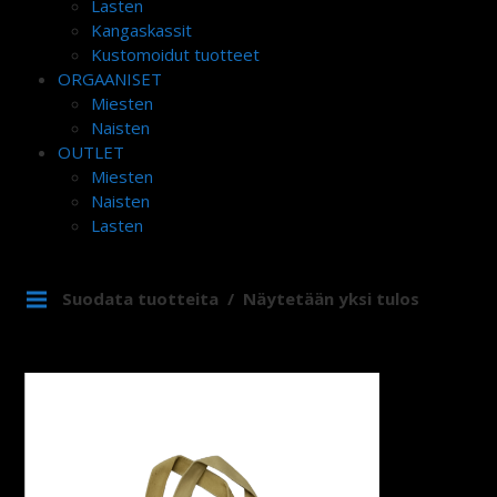
Lasten
Kangaskassit
Kustomoidut tuotteet
ORGAANISET
Miesten
Naisten
OUTLET
Miesten
Naisten
Lasten
Suodata tuotteita
Näytetään yksi tulos