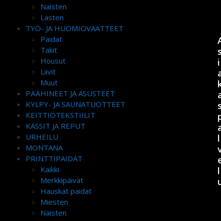
Naisten
Lasten
TYÖ- JA HUOMIOVAATTEET
Paidat
Takit
Housut
i
Liivit
Muut
PÄÄHINEET JA ASUSTEET
KYLPY- JA SAUNATUOTTEET
KEITTIÖTEKSTIILIT
KASSIT JA REPUT
URHEILU
l
MONTANA
PRINTTIPAIDAT
Kaikki
l
Merkkipäivät
Hauskat paidat
Miesten
Naisten