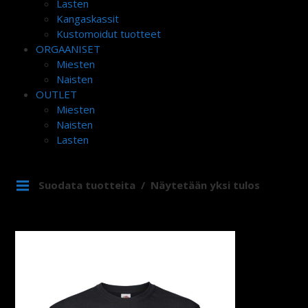
Lasten
Kangaskassit
Kustomoidut tuotteet
ORGAANISET
Miesten
Naisten
OUTLET
Miesten
Naisten
Lasten
Suodata tuotteita
Näytetään yksi tulos