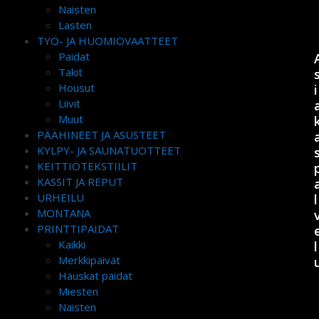
Naisten
Lasten
TYÖ- JA HUOMIOVAATTEET
Paidat
Takit
Housut
i
Liivit
Muut
PÄÄHINEET JA ASUSTEET
KYLPY- JA SAUNATUOTTEET
KEITTIÖTEKSTIILIT
KASSIT JA REPUT
URHEILU
l
MONTANA
PRINTTIPAIDAT
Kaikki
l
Merkkipäivät
Hauskat paidat
Miesten
Naisten