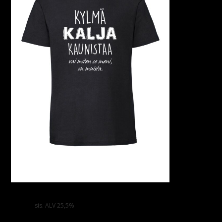
KYLMÄ KALJA KAUNISTAA Valueweight T-paita
33,00
€
sis. ALV 25,5%