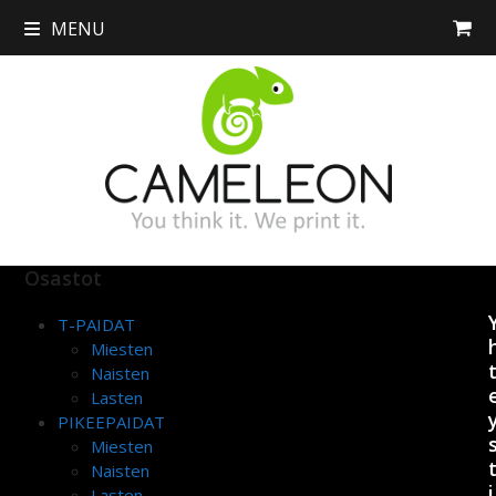
Skip
MENU
to
content
Osastot
T-PAIDAT
Miesten
Naisten
Lasten
PIKEEPAIDAT
Miesten
Naisten
i
Lasten