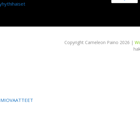
yhythihaiset
Copyright Cameleon Paino 2026 |
Wo
ha
OMIOVAATTEET