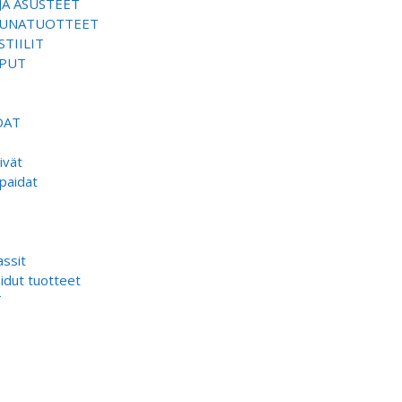
JA ASUSTEET
SAUNATUOTTEET
TIILIT
EPUT
DAT
ivät
paidat
ssit
dut tuotteet
T