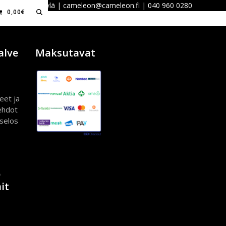
 40100 Jyväskylä | cameleon@cameleon.fi | 040 960 0280
0,00
€
alve
Maksutavat
eet ja
ehdot
iselos
ö
it