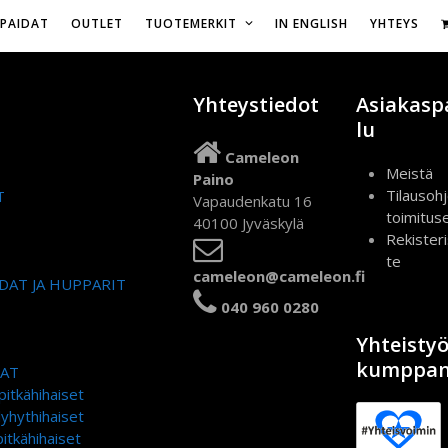
Vapaudenkatu 16,
IPAIDAT
OUTLET
TUOTEMERKIT
IN ENGLISH
YHTEYS
Yhteystiedot
Asiakasp
lu
Cameleon
Meistä
Paino
Tilausohj
T
Vapaudenkatu 16
toimitus
40100 Jyväskylä
Rekister
te
cameleon@cameleon.fi
DAT JA HUPPARIT
040 960 0280
Yhteisty
kumppan
DAT
pitkähihaiset
lyhythihaiset
itkähihaiset