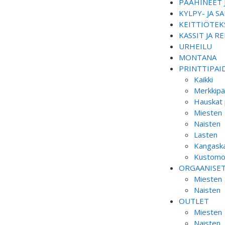
PÄÄHINEET 
KYLPY- JA 
KEITTIÖTEKS
KASSIT JA R
URHEILU
MONTANA
PRINTTIPAI
Kaikki
Merkkipä
Hauskat 
Miesten
Naisten
Lasten
Kangaska
Kustomoi
ORGAANISE
Miesten
Naisten
OUTLET
Miesten
Naisten