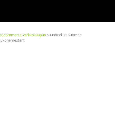
ocommerce-verkkokaupan
suunnitellut: Suomen
kukonemestarit