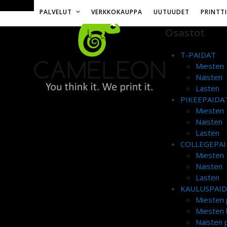
Skip
Toimitusmaksu 12€ tai ilmainen yli 50€ tilauksille
PALVELUT
VERKKOKAUPPA
UUTUUDET
PRINTT
to
content
Osastot
T-PAIDAT
Miesten
Naisten
Lasten
PIKEEPAIDA
Miesten
Naisten
Lasten
COLLEGEPAI
Miesten
Naisten
Lasten
KAULUSPAI
Miesten 
Miesten 
Naisten p