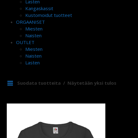
Lasten
Kangaskassit
Kustomoidut tuotteet
ORGAANISET
Miesten
Naisten
OUTLET
Miesten
Naisten
Lasten
Suodata tuotteita
Näytetään yksi tulos