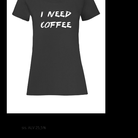
I NEED COFFEE Naisten Valueweight T-paita
33,00
€
sis. ALV 25,5%