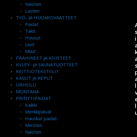
Naisten
Lasten
TYÖ- JA HUOMIOVAATTEET
Paidat
Takit
Housut
i
Liivit
Muut
PÄÄHINEET JA ASUSTEET
KYLPY- JA SAUNATUOTTEET
KEITTIÖTEKSTIILIT
KASSIT JA REPUT
URHEILU
l
MONTANA
PRINTTIPAIDAT
Kaikki
l
Merkkipäivät
Hauskat paidat
Miesten
Naisten