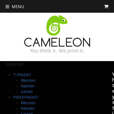
Skip
MENU
to
content
Osastot
T-PAIDAT
Miesten
Naisten
Lasten
PIKEEPAIDAT
Miesten
Naisten
i
Lasten