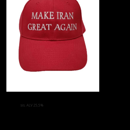
Make Iran Great Again -lippis
20,00
€
sis. ALV 25,5%