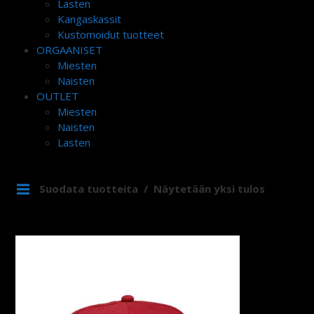
Lasten
Kangaskassit
Kustomoidut tuotteet
ORGAANISET
Miesten
Naisten
OUTLET
Miesten
Naisten
Lasten
Suodata tuotteita
Näytetään yksi tulos