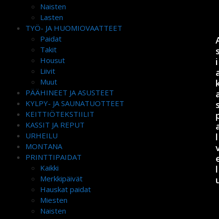
Naisten
Lasten
TYÖ- JA HUOMIOVAATTEET
Paidat
Takit
Housut
i
Liivit
Muut
PÄÄHINEET JA ASUSTEET
KYLPY- JA SAUNATUOTTEET
KEITTIÖTEKSTIILIT
KASSIT JA REPUT
URHEILU
l
MONTANA
PRINTTIPAIDAT
Kaikki
l
Merkkipäivät
Hauskat paidat
Miesten
Naisten