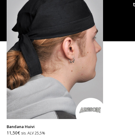
Copyright
Cameleon
Paino
2026
|
Woocommerce-
verkkokaupan
suunnitellut:
Suomen
hakukonemestarit
Bandana Huivi
11,50
€
sis. ALV 25,5%