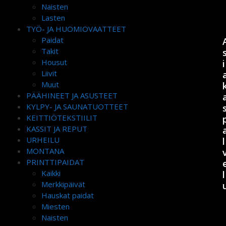
Naisten
Lasten
TYÖ- JA HUOMIOVAATTEET
Paidat
Takit
Housut
i
Liivit
Muut
PÄÄHINEET JA ASUSTEET
KYLPY- JA SAUNATUOTTEET
KEITTIÖTEKSTIILIT
KASSIT JA REPUT
URHEILU
l
MONTANA
PRINTTIPAIDAT
Kaikki
l
Merkkipäivät
Hauskat paidat
Miesten
Naisten