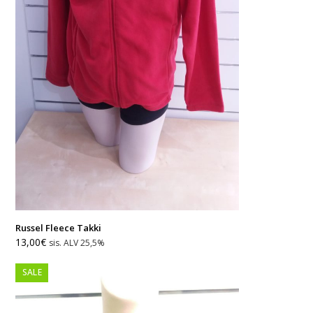
Russel Fleece Takki
Alkuperäinen
Nykyinen
13,00
€
sis. ALV 25,5%
hinta
hinta
oli:
on:
SALE
26,00€.
13,00€.