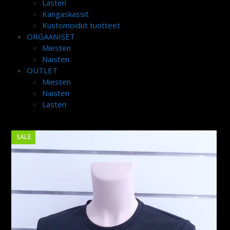
Lasten
Kangaskassit
Kustomoidut tuotteet
ORGAANISET
Miesten
Naisten
OUTLET
Miesten
Naisten
Lasten
SALE