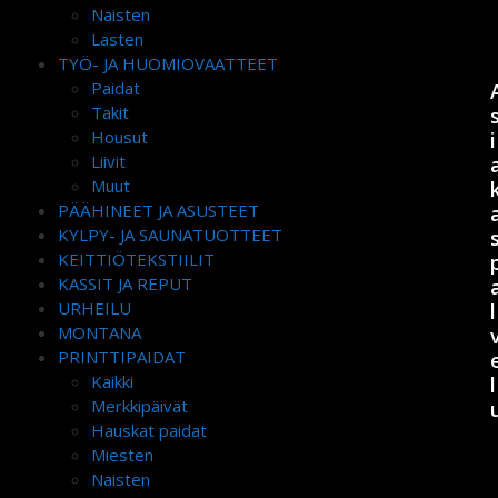
Naisten
Lasten
TYÖ- JA HUOMIOVAATTEET
Paidat
Takit
Housut
i
Liivit
Muut
PÄÄHINEET JA ASUSTEET
KYLPY- JA SAUNATUOTTEET
KEITTIÖTEKSTIILIT
KASSIT JA REPUT
URHEILU
l
MONTANA
PRINTTIPAIDAT
Kaikki
l
Merkkipäivät
Hauskat paidat
Miesten
Naisten