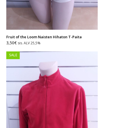
Fruit of the Loom Naisten Hihaton T-Paita
Alkuperäinen
Nykyinen
3,50
€
sis. ALV 25,5%
hinta
hinta
oli:
on:
SALE
12,50€.
3,50€.