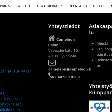
Vapaudenkatu 16,
IPAIDAT
OUTLET
TUOTEMERKIT
IN ENGLISH
YHTEYS
Yhteystiedot
Asiakasp
lu
Cameleon
Meistä
Paino
Tilausohj
T
Vapaudenkatu 16
toimitus
40100 Jyväskylä
Rekister
te
cameleon@cameleon.fi
DAT JA HUPPARIT
040 960 0280
Yhteisty
kumppan
DAT
pitkähihaiset
lyhythihaiset
itkähihaiset