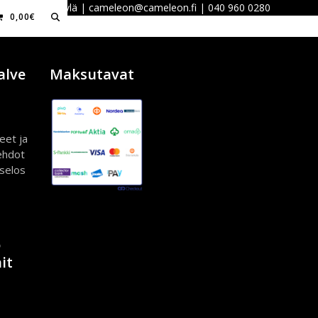
 40100 Jyväskylä | cameleon@cameleon.fi | 040 960 0280
0,00
€
alve
Maksutavat
eet ja
ehdot
iselos
ö
it