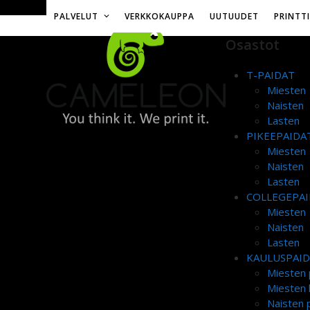
Skip
Toimitusmaksu 12€ tai ilmainen yli 50€ tilauksille
PALVELUT
VERKKOKAUPPA
UUTUUDET
PRINTT
to
content
Osastot
T-PAIDAT
Miesten
Naisten
Lasten
PIKEEPAIDA
Miesten
Naisten
Lasten
COLLEGEPAI
Miesten
Naisten
Lasten
KAULUSPAI
Miesten 
Miesten 
Naisten p