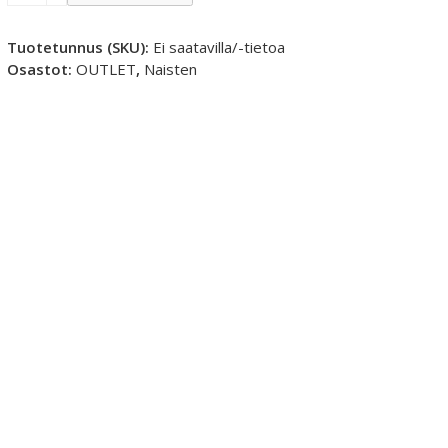
Naisten
Tekninen
V-
Tuotetunnus (SKU):
Ei saatavilla/-tietoa
Aukko
Osastot:
OUTLET
,
Naisten
T-
Paita
määrä