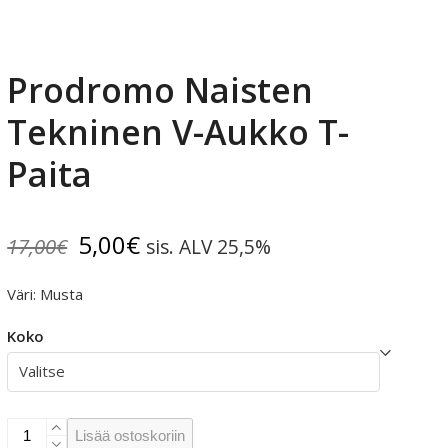
Prodromo Naisten
Tekninen V-Aukko T-
Paita
Alkuperäinen
Nykyinen
5,00
€
17,00
€
sis. ALV 25,5%
hinta
hinta
Väri: Musta
oli:
on:
Koko
17,00€.
5,00€.
Prodromo
Lisää ostoskoriin