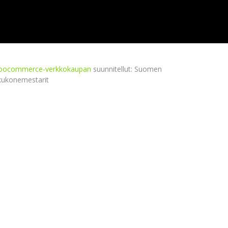
ocommerce-verkkokaupan
suunnitellut: Suomen
kukonemestarit