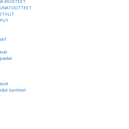
JA ASUSTEET
SAUNATUOTTEET
TIILIT
EPUT
DAT
ivät
paidat
ssit
dut tuotteet
T