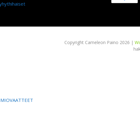
yhythihaiset
Copyright Cameleon Paino 2026 |
Wo
ha
OMIOVAATTEET