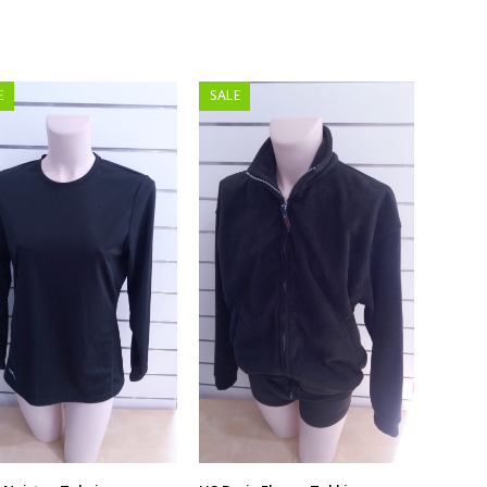
E
SALE