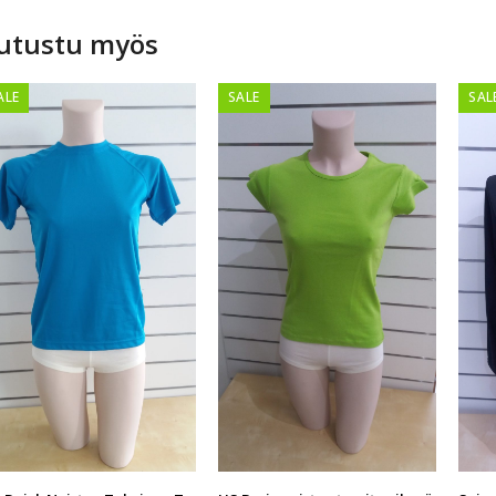
utustu myös
ALE
SALE
SAL