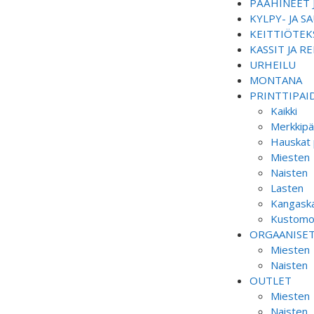
PÄÄHINEET 
KYLPY- JA 
KEITTIÖTEKS
KASSIT JA R
URHEILU
MONTANA
PRINTTIPAI
Kaikki
Merkkipä
Hauskat 
Miesten
Naisten
Lasten
Kangaska
Kustomoi
ORGAANISE
Miesten
Naisten
OUTLET
Miesten
Naisten