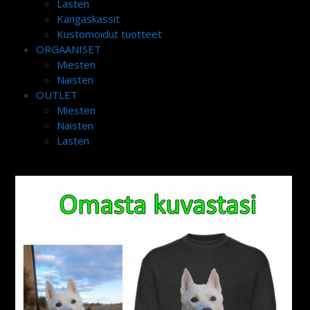
Lasten
Kangaskassit
Kustomoidut tuotteet
ORGAANISET
Miesten
Naisten
OUTLET
Miesten
Naisten
Lasten