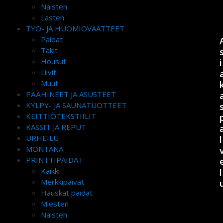
Naisten
Lasten
TYÖ- JA HUOMIOVAATTEET
Paidat
Takit
Housut
i
Liivit
Muut
PÄÄHINEET JA ASUSTEET
KYLPY- JA SAUNATUOTTEET
KEITTIÖTEKSTIILIT
KASSIT JA REPUT
URHEILU
l
MONTANA
PRINTTIPAIDAT
Kaikki
l
Merkkipäivät
Hauskat paidat
Miesten
Naisten