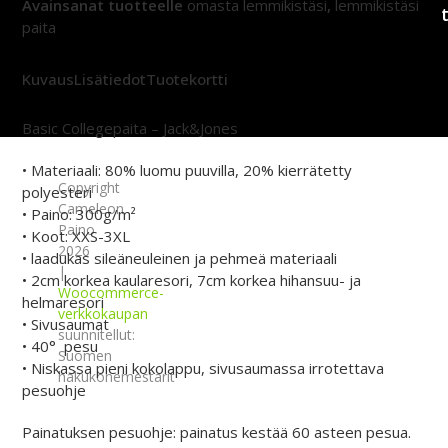
Avainsanat tuotteelle
omasta lemmikistäsi
,
lemmikistäsi
paita
Kuvaus
Lisätiedot
Tuotekortti
Basic Collegepaita – Jack&Jones
• Materiaali: 80% luomu puuvilla, 20% kierrätetty
Copyright
polyesteri
Cameleon
• Paino: 300g/m²
Paino
• Koot: XXS-3XL
2026
• laadukas sileäneuleinen ja pehmeä materiaali
|
• 2cm korkea kaularesori, 7cm korkea hihansuu- ja
Woocommerce-
helmaresori
verkkokaupan
• Sivusaumat
suunnitellut:
• 40° pesu
Suomen
• Niskassa pieni kokolappu, sivusaumassa irrotettava
hakukonemestarit
pesuohje
Painatuksen pesuohje: painatus kestää 60 asteen pesua.