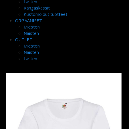
Lasten
Kangaskassit
Kustomoidut tuotteet
ORGAANISET
Miesten
Naisten
OUTLET
Miesten
Naisten
Lasten