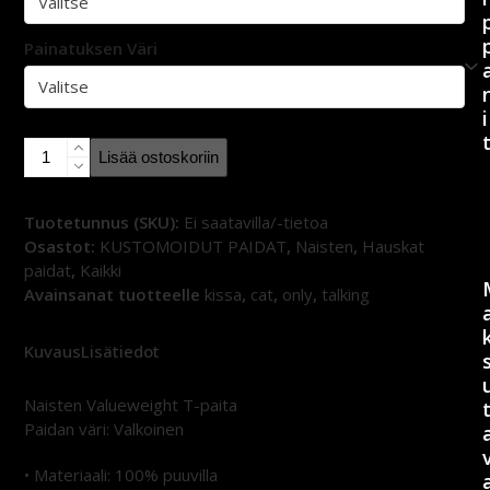
Painatuksen Väri
i
I'm
Lisää ostoskoriin
Only
Talking
to
Tuotetunnus (SKU):
Ei saatavilla/-tietoa
my
Osastot:
KUSTOMOIDUT PAIDAT
,
Naisten
,
Hauskat
Cat
paidat
,
Kaikki
Today
Avainsanat tuotteelle
kissa
,
cat
,
only
,
talking
-
naisten
Kuvaus
Lisätiedot
valueweight
T-
Naisten Valueweight T-paita
paita
Paidan väri: Valkoinen
määrä
• Materiaali: 100% puuvilla