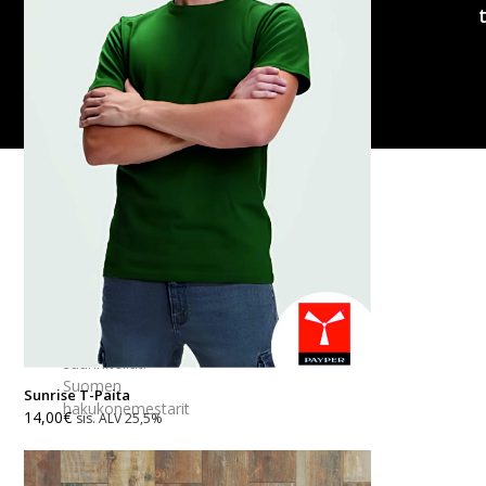
Copyright
Cameleon
Paino
2026
|
Woocommerce-
verkkokaupan
suunnitellut:
Suomen
Sunrise T-Paita
hakukonemestarit
14,00
€
sis. ALV 25,5%