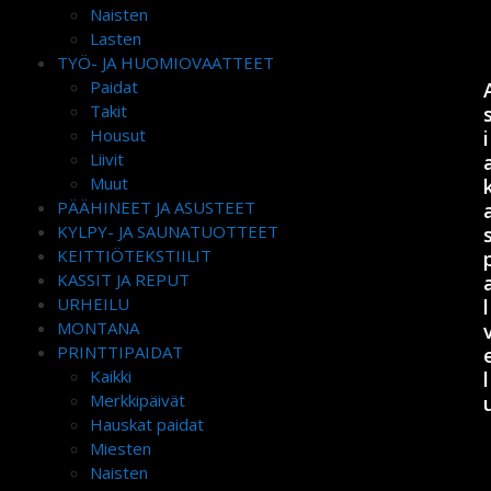
Naisten
Lasten
TYÖ- JA HUOMIOVAATTEET
Paidat
Takit
Housut
i
Liivit
Muut
PÄÄHINEET JA ASUSTEET
KYLPY- JA SAUNATUOTTEET
KEITTIÖTEKSTIILIT
KASSIT JA REPUT
URHEILU
l
MONTANA
PRINTTIPAIDAT
Kaikki
l
Merkkipäivät
Hauskat paidat
Miesten
Naisten