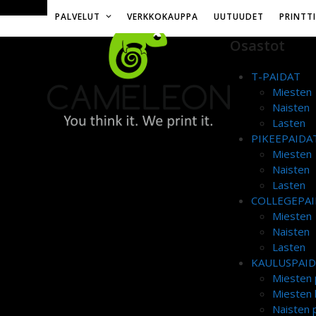
Skip
Toimitusmaksu 12€ tai ilmainen yli 50€ tilauksille
PALVELUT
VERKKOKAUPPA
UUTUUDET
PRINTT
to
content
Osastot
T-PAIDAT
Miesten
Naisten
Lasten
PIKEEPAIDA
Miesten
Naisten
Lasten
COLLEGEPAI
Miesten
Naisten
Lasten
KAULUSPAI
Miesten 
Miesten 
Naisten p