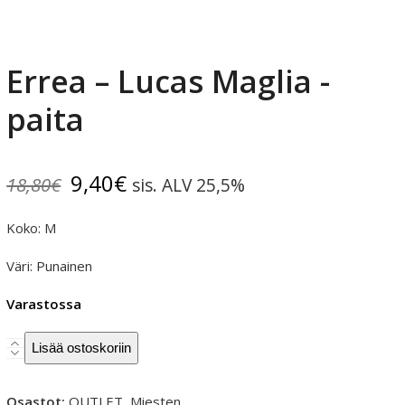
Errea – Lucas Maglia -
paita
Alkuperäinen
Nykyinen
9,40
€
18,80
€
sis. ALV 25,5%
hinta
hinta
Koko: M
oli:
on:
Väri: Punainen
18,80€.
9,40€.
Varastossa
Errea
Lisää ostoskoriin
-
Lucas
Osastot:
OUTLET
,
Miesten