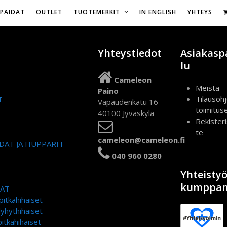
Vapaudenkatu 16,
IPAIDAT
OUTLET
TUOTEMERKIT
IN ENGLISH
YHTEYS
Yhteystiedot
Asiakasp
lu
Cameleon
Meistä
Paino
Tilausohj
T
Vapaudenkatu 16
toimitus
40100 Jyväskylä
Rekister
te
cameleon@cameleon.fi
DAT JA HUPPARIT
040 960 0280
Yhteisty
kumppan
DAT
pitkähihaiset
lyhythihaiset
itkähihaiset