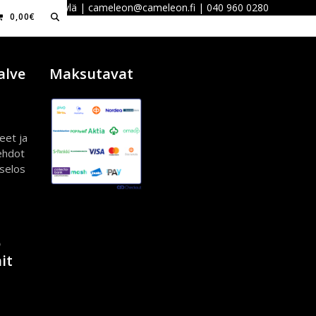
 40100 Jyväskylä | cameleon@cameleon.fi | 040 960 0280
0,00
€
alve
Maksutavat
eet ja
ehdot
iselos
ö
it