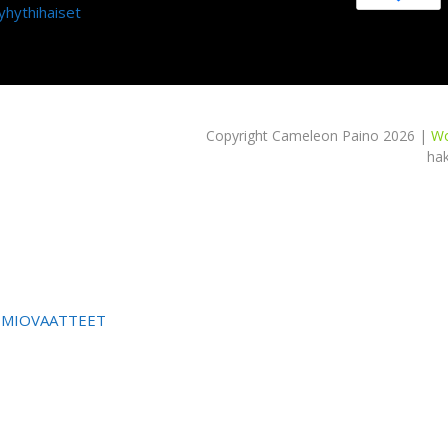
yhythihaiset
Copyright Cameleon Paino 2026 |
Wo
ha
OMIOVAATTEET