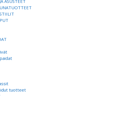
JA ASUSTEET
SAUNATUOTTEET
TIILIT
EPUT
DAT
ivät
paidat
ssit
dut tuotteet
T