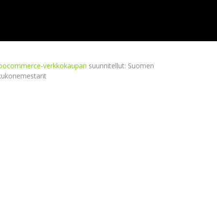
ocommerce-verkkokaupan
suunnitellut: Suomen
kukonemestarit