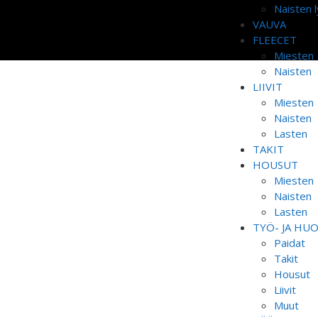
Naisten l
VAUVA
FLEECET
Miesten
Naisten
LIIVIT
Miesten
Naisten
Lasten
TAKIT
HOUSUT
Miesten
Naisten
Lasten
TYÖ- JA HU
Paidat
Takit
Housut
Liivit
Muut