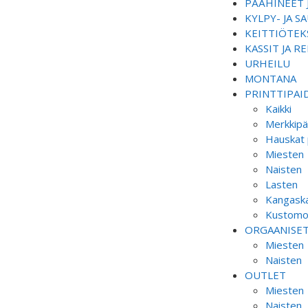
PÄÄHINEET 
KYLPY- JA 
KEITTIÖTEKS
KASSIT JA R
URHEILU
MONTANA
PRINTTIPAI
Kaikki
Merkkipä
Hauskat 
Miesten
Naisten
Lasten
Kangaska
Kustomoi
ORGAANISE
Miesten
Naisten
OUTLET
Miesten
Naisten