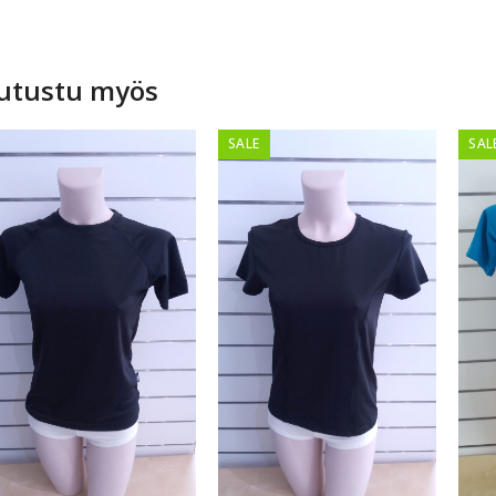
utustu myös
SALE
SAL