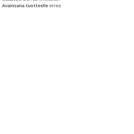
Maglia
Avainsana tuotteelle
errea
-
paita
määrä