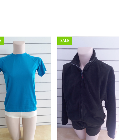
E
SALE